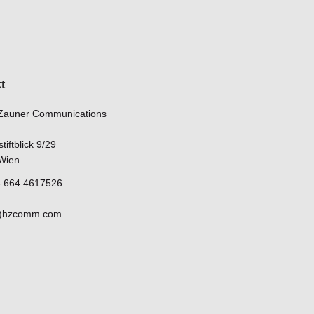
t
Zauner Communications
iftblick 9/29
Wien
43 664 4617526
at)hzcomm.com