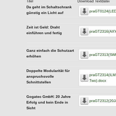
Titel
Download Textdatei
Da geht im Schaltschrank
praGT0124(LED
günstig ein Licht auf
Zeit ist Geld: Draht
praGT2316(AXY
einführen und fertig
Ganz einfach die Schutzart
praGT2313(SWH
erhöhen
Doppelte Modularität für
praGT2314(ILM
anspruchsvolle
Two).docx
Schnittstellen
Gogatec GmbH: 20 Jahre
praGT2312(20Ja
Erfolg und kein Ende in
Sicht