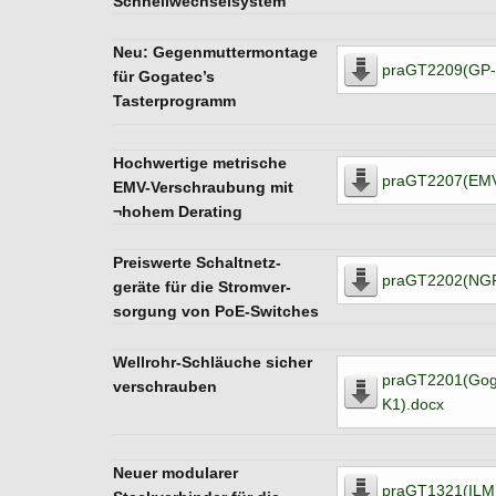
Schnellwechselsystem
Neu: Gegenmuttermontage
praGT2209(GP-
für Gogatec’s
Tasterprogramm
Hochwertige metrische
praGT2207(EMV
EMV-Verschraubung mit
¬hohem Derating
Preiswerte Schaltnetz-
praGT2202(NGP
geräte für die Stromver-
sorgung von PoE-Switches
Wellrohr-Schläuche sicher
praGT2201(Gog
verschrauben
K1).docx
Neuer modularer
praGT1321(ILM