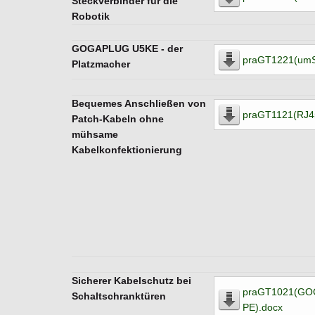
Steckverbinder für die
Robotik
GOGAPLUG U5KE - der
praGT1221(umS
Platzmacher
Bequemes Anschließen von
praGT1121(RJ4
Patch-Kabeln ohne
mühsame
Kabelkonfektionierung
Sicherer Kabelschutz bei
praGT1021(G
Schaltschranktüren
PE).docx