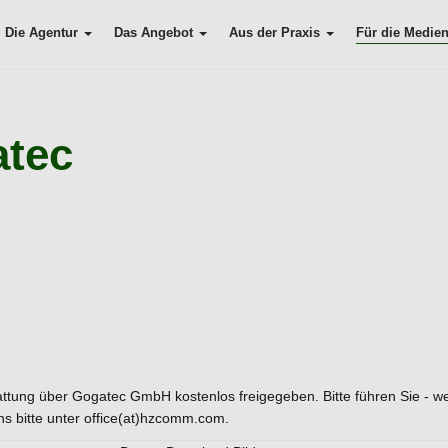
Die Agentur
Das Angebot
Aus der Praxis
Für die Medie
atec
stattung über Gogatec GmbH kostenlos freigegeben. Bitte führen Sie - w
s bitte unter office(at)hzcomm.com.