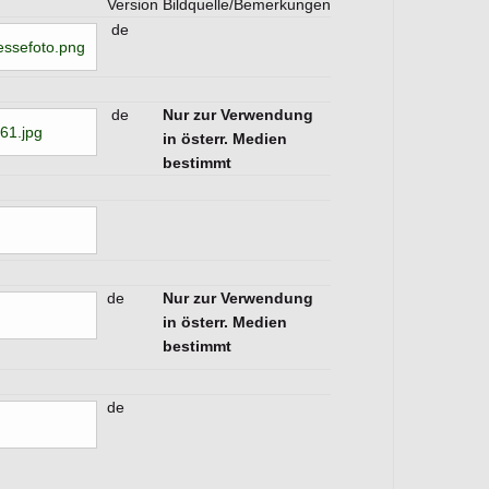
Version
Bildquelle/Bemerkungen
de
essefoto.png
de
Nur zur Verwendung
61.jpg
in österr. Medien
bestimmt
de
Nur zur Verwendung
in österr. Medien
bestimmt
de