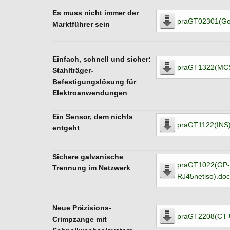
Es muss nicht immer der
praGT02301(Go
Marktführer sein
Einfach, schnell und sicher:
praGT1322(MCS
Stahlträger-
Befestigungslösung für
Elektroanwendungen
Ein Sensor, dem nichts
praGT1122(INS)
entgeht
Sichere galvanische
praGT1022(GP-
Trennung im Netzwerk
RJ45netiso).do
Neue Präzisions-
praGT2208(CT-
Crimpzange mit