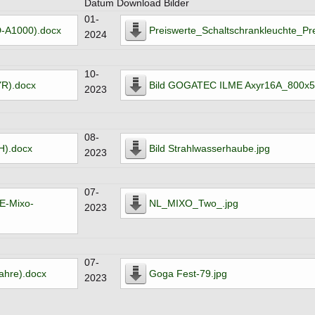
Datum
Download Bilder
01-
-A1000).docx
Preiswerte_Schaltschrankleuchte_Pr
2024
10-
R).docx
Bild GOGATEC ILME Axyr16A_800x5
2023
08-
).docx
Bild Strahlwasserhaube.jpg
2023
07-
E-Mixo-
NL_MIXO_Two_.jpg
2023
07-
hre).docx
Goga Fest-79.jpg
2023