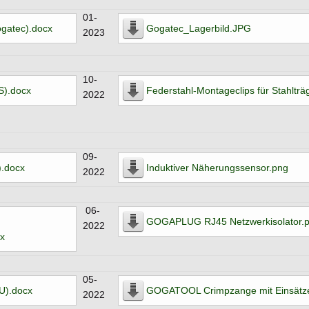
01-
gatec).docx
Gogatec_Lagerbild.JPG
2023
10-
).docx
Federstahl-Montageclips für Stahlträ
2022
09-
.docx
Induktiver Näherungssensor.png
2022
06-
GOGAPLUG RJ45 Netzwerkisolator.
2022
cx
05-
U).docx
GOGATOOL Crimpzange mit Einsätz
2022