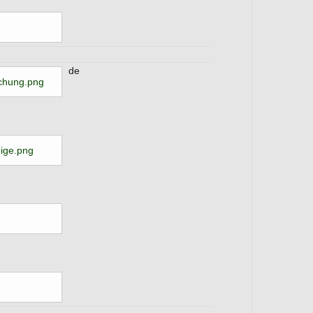
de
chung.png
ige.png