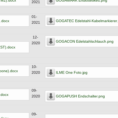
M2).docx
GOGAMARK Endlosetikett.png
2021
01-
.docx
GOGATEC Edelstahl-Kabelmarkierer.
2021
12-
GOGACON Edelstahlschlauch.png
2020
ST).docx
10-
oone).docx
2020
ILME One Foto.jpg
09-
.docx
2020
GOGAPUSH Endschalter.png
09-