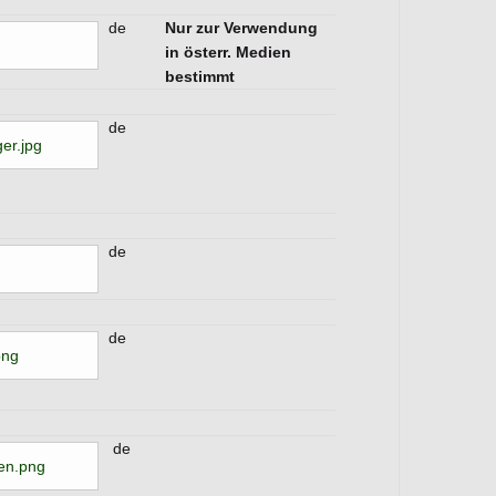
de
Nur zur Verwendung
in österr. Medien
bestimmt
de
ger.jpg
de
de
png
de
en.png