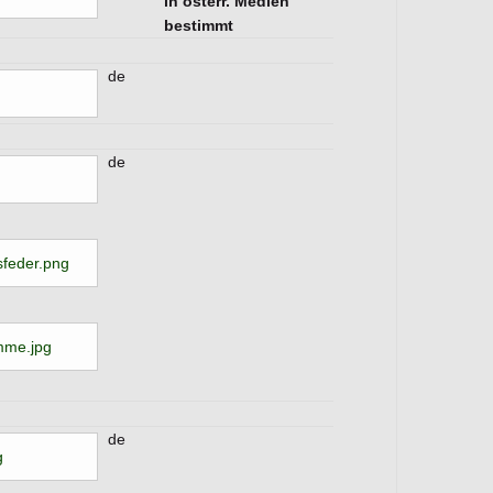
in österr. Medien
bestimmt
de
de
feder.png
mme.jpg
de
g