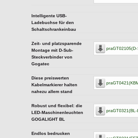
Intelligente USB-
Ladebuchse für den
Schaltschrankeinbau
Zeit- und platzsparende
praGT02105(D-
Montage mit D-Sub-
Steckverbinder von
Gogatec
Diese preiswerten
praGT0421(KBM
Kabelmarkierer halten
nahezu allem stand
Robust und flexibel: die
praGT0321(BL-
LED-Maschinenleuchten
GOGALIGHT BL
Endlos bedrucken