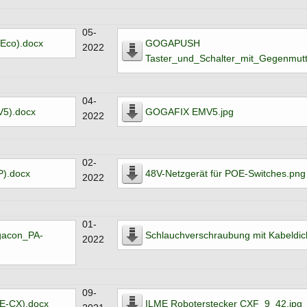
05-
Eco).docx
GOGAPUSH
2022
Taster_und_Schalter_mit_Gegenmutt
04-
5).docx
GOGAFIX EMV5.jpg
2022
02-
).docx
48V-Netzgerät für POE-Switches.png
2022
01-
acon_PA-
Schlauchverschraubung mit Kabeldic
2022
09-
E-CX).docx
ILME Roboterstecker CXF_9_42.jpg