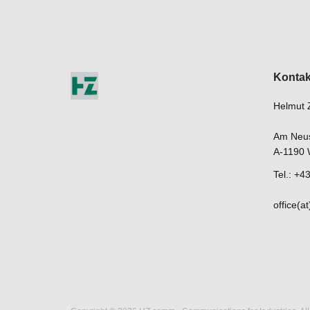
Kontak
Helmut 
Am Neust
A-1190 
Tel.: +
office(