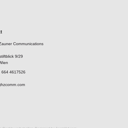
t
Zauner Communications
iftblick 9/29
Wien
43 664 4617526
at)hzcomm.com