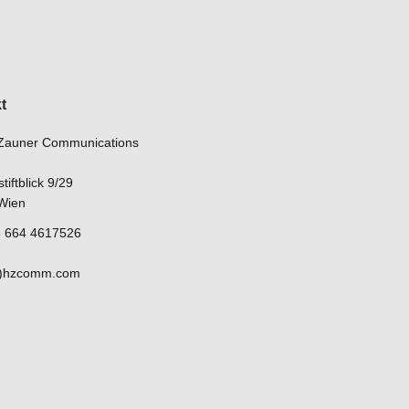
t
Zauner Communications
iftblick 9/29
Wien
43 664 4617526
at)hzcomm.com