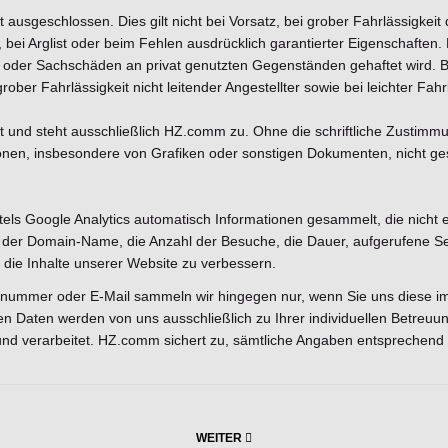
usgeschlossen. Dies gilt nicht bei Vorsatz, bei grober Fahrlässigkeit d
ei Arglist oder beim Fehlen ausdrücklich garantierter Eigenschaften. 
der Sachschäden an privat genutzten Gegenständen gehaftet wird. Bei
ober Fahrlässigkeit nicht leitender Angestellter sowie bei leichter Fahr
tzt und steht ausschließlich HZ.comm zu. Ohne die schriftliche Zustimm
onen, insbesondere von Grafiken oder sonstigen Dokumenten, nicht ges
els Google Analytics automatisch Informationen gesammelt, die nicht e
 der Domain-Name, die Anzahl der Besuche, die Dauer, aufgerufene Se
d die Inhalte unserer Website zu verbessern.
mmer oder E-Mail sammeln wir hingegen nur, wenn Sie uns diese im R
n Daten werden von uns ausschließlich zu Ihrer individuellen Betreu
und verarbeitet. HZ.comm sichert zu, sämtliche Angaben entsprechen
WEITER