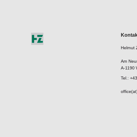
Kontak
Helmut 
Am Neust
A-1190 
Tel.: +
office(